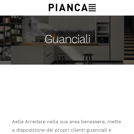
Salta
Toggle
al
Navigation
contenuto
CHI SIAMO
Guanciali
PRODOTTI
SERVIZI
CONTATTI
Aelle Arredare nella sua area benessere, mette
a disposizione dei propri clienti guanciali e