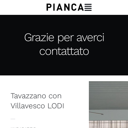
Salta
Toggle
al
Navigation
contenuto
CHI SIAMO
Grazie per averci
PRODOTTI
contattato
SERVIZI
CONTATTI
Tavazzano con
Villavesco LODI